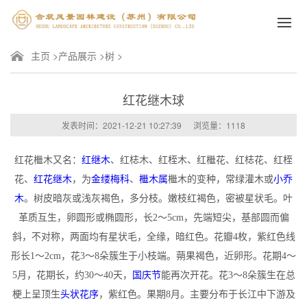
主页
>
产品展示
>
树
>
红花继木球
发表时间：2021-12-21 10:27:39
浏览量：1118
红花檵木又名：
红继木
、红梽木、红桎木、红檵花、红梽花、红桎
花、
红花继木
，为
金缕梅科
、
檵木属
檵木的变种，常绿灌木或
小乔
木
。树皮暗灰或浅灰褐色，多分枝。嫩枝红褐色，密被星状毛。叶
革质互生，卵圆形或椭圆形，长2～5cm，先端短尖，基部圆而偏
斜，不对称，两面均有星状毛，全缘，暗红色。花瓣4枚，紫红色线
形长1～2cm，花3～8朵簇生于小枝端。蒴果褐色，近卵形。花期4～
5月，花期长，约30～40天，
国庆节
能再次开花。花3～8朵簇生在总
梗上呈顶生
头状花序
，紫红色。果期8月。主要分布于长江中下游及